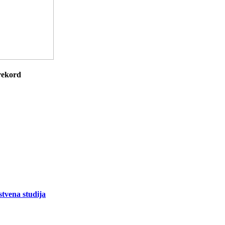
 rekord
stvena studija