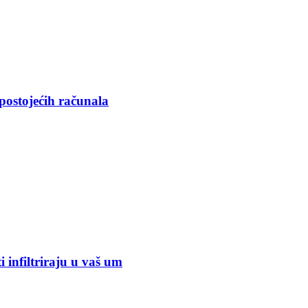
postojećih računala
ti infiltriraju u vaš um