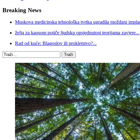
Breaking News
Muskova medicinska tehnološka tvrtka ugradila moždani implan
želja za kaosom potiče ljudsku opsjednutost teorijama zavjere...
Rad od kuće: Blagoslov ili prokletstvo?...