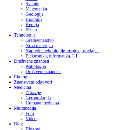
Svemir
Matematika
Geologija
Biologija
Kemija
Fizika
Tehnologije
Građevinarstvo
Novi materijali
Napredne tehnologije, strojevi, uređaji...
Elektronika, informatika, UI...
Društvene znanosti
Psihologija
Društvene znanosti
Ekologija
Znanstveni odgovori
Medicina
Zdravlje
Gerontologija
Humana medicina
Multimedija
Foto
Video
Blog
Blogovi