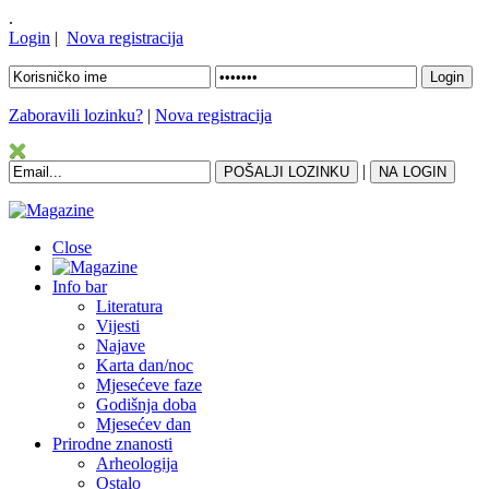
.
Login
|
Nova registracija
Zaboravili lozinku?
|
Nova registracija
|
Close
Info bar
Literatura
Vijesti
Najave
Karta dan/noc
Mjesećeve faze
Godišnja doba
Mjesećev dan
Prirodne znanosti
Arheologija
Ostalo