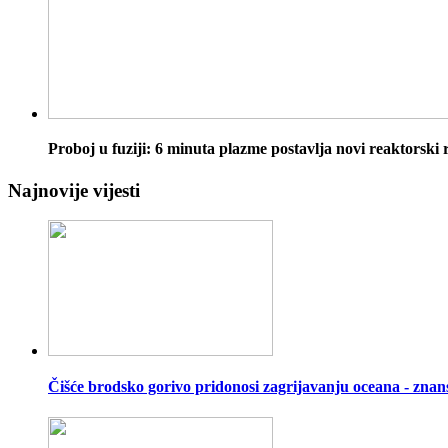
Proboj u fuziji: 6 minuta plazme postavlja novi reaktorski
Najnovije vijesti
Čišće brodsko gorivo pridonosi zagrijavanju oceana - znan