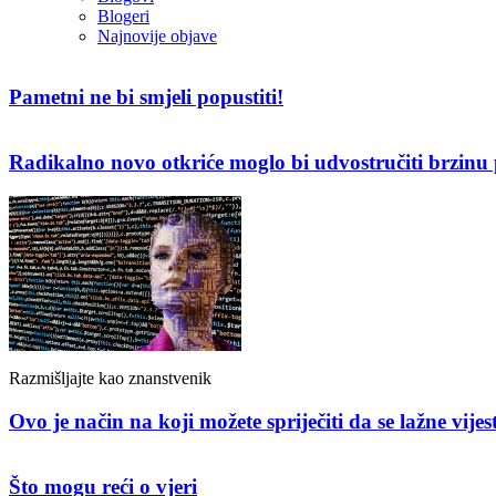
Blogeri
Najnovije objave
Pametni ne bi smjeli popustiti!
Radikalno novo otkriće moglo bi udvostručiti brzinu 
Razmišljajte kao znanstvenik
Ovo je način na koji možete spriječiti da se lažne vijes
Što mogu reći o vjeri